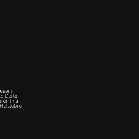
æger i
nd Dorte
rer Tina
 Holstebro