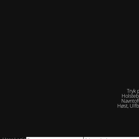
Tryk 
Holsteb
Navntof
Høst, Ulf