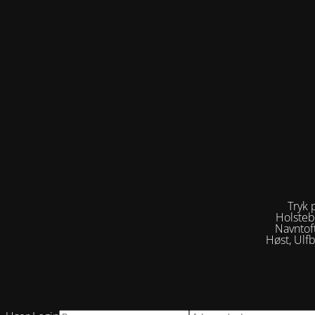
Tryk 
Holsteb
Navntof
Høst, Ulf