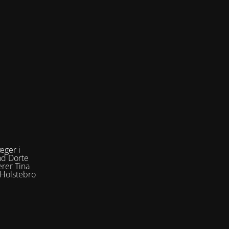
æger i
nd Dorte
rer Tina
 Holstebro