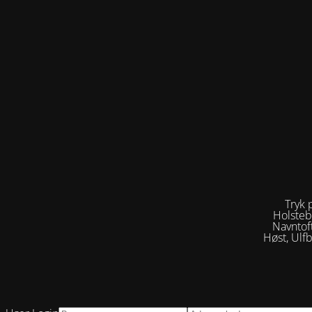
Tryk 
Holsteb
Navntof
Høst, Ulf