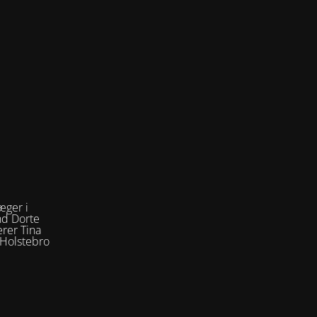
æger i
nd Dorte
rer Tina
 Holstebro