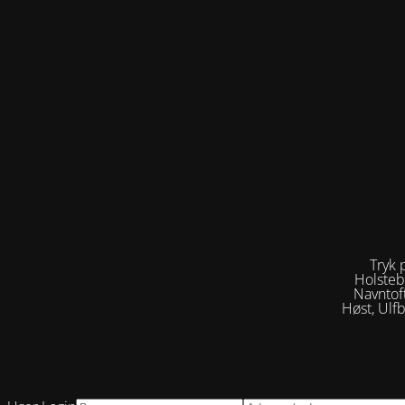
Tryk 
Holsteb
Navntof
Høst, Ulf