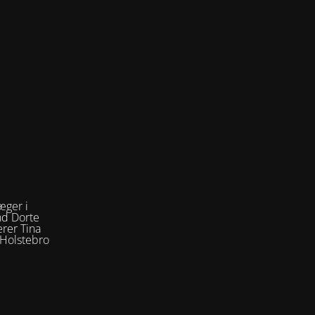
æger i
nd Dorte
rer Tina
 Holstebro