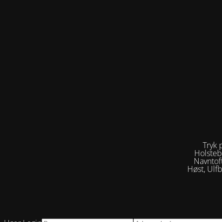
Tryk 
Holsteb
Navntof
Høst, Ulf