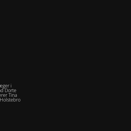
æger i
nd Dorte
rer Tina
 Holstebro